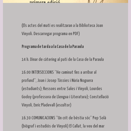
Diapositiva 1 de 1
(Els actes del matí es realitzaran a la Biblioteca Joan
Vinyoli. Descarregar programa en PDF)
Programa de tarda a la Casa de la Paraula
14 h. Dinar de càtering al pati de la Casa de la Paraula
16.00 INTERSECCIONS “He caminat fins a arribar al
profund”, Joan i Josep Tàssies i Núria Noguera
(estudiants); Ressons entre Sales i Vinyoli, Lourdes
Godoy (professora de Llengua i Literatura); Constellació
Vinyoli, Enric Pladevall (escultor)
16.30 COMUNICACIONS “Un crit de bèstia sóc” Pep Solà
(biògraf i estudiós de Vinyoli) El Callat, la veu del mar