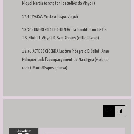
Miquel Martín (escriptor i estudiós de Vinyoli)
17.45 PAUSA. Visita a l’Espai Vinyoli
18.30 CONFERÈNCIA DE CLOENDA “La humilitat no té fi":
T.S. Eliot i J. Vinyoli D. Sam Abrams (crític literari)
19.30 ACTE DE CLOENDA Lectura íntegra d’El Callat. Anna
Maluquer, amb l’acompanyament de Marc Egea (viola de
roda) i Paula Rísquez (dansa)
dissabte