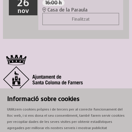
26
16:00 h
nov
Casa de la Paraula
Finalitzat
© Ajuntament de Santa Coloma de Farners
Informació sobre cookies
SCF Cultura
Utilitzem cookies pròpies i de tercers per al correcte funcionament del
Horari de la Casa de la Paraula
: de dilluns a dissabte, de 9 a 13 h.
lloc web, i si ens dona el seu consentiment, també farem servir cookies
Adreça
: c. del Prat, 16, 17430 Santa Coloma de Farners
per recopilar dades de les seves visites per obtenir estadístiques
agregades per millorar els nostres serveis i mostrar publicitat
A/e:
cultura@scf.cat